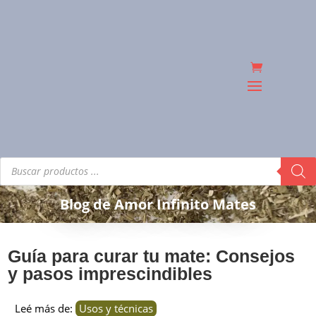
Búsqueda
de
productos
Blog de Amor Infinito Mates
Guía para curar tu mate: Consejos
y pasos imprescindibles
Leé más de:
Usos y técnicas