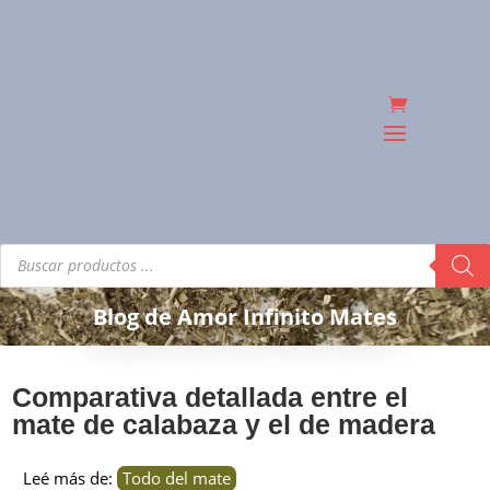
Búsqueda
de
productos
Blog de Amor Infinito Mates
Comparativa detallada entre el
mate de calabaza y el de madera
Leé más de:
Todo del mate