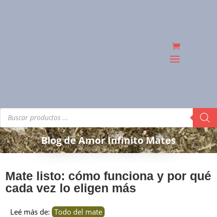
Búsqueda
de
productos
Blog de Amor Infinito Mates
Mate listo: cómo funciona y por qué
cada vez lo eligen más
Leé más de:
Todo del mate