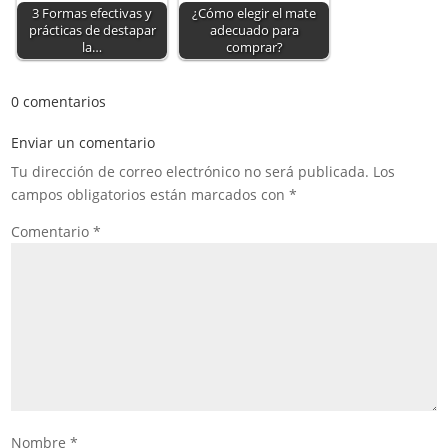
3 Formas efectivas y
¿Cómo elegir el mate
prácticas de destapar
adecuado para
la…
comprar?
0 comentarios
Enviar un comentario
Tu dirección de correo electrónico no será publicada.
Los
campos obligatorios están marcados con
*
Comentario
*
Nombre
*