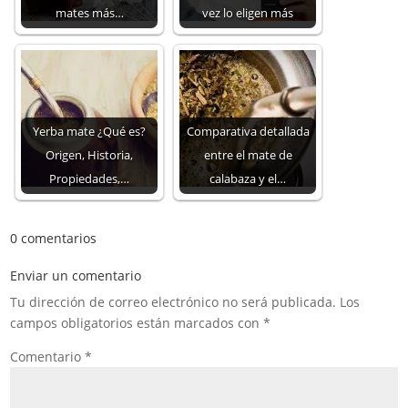
mates más…
vez lo eligen más
Yerba mate ¿Qué es?
Comparativa detallada
Origen, Historia,
entre el mate de
Propiedades,…
calabaza y el…
0 comentarios
Enviar un comentario
Tu dirección de correo electrónico no será publicada.
Los
campos obligatorios están marcados con
*
Comentario
*