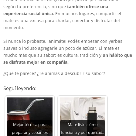
según tu preferencia, sino que
también ofrece una
experiencia social única.
En muchos lugares, compartir el
mate es una excusa para charlar, conectar y disfrutar del
momento.
Si nunca lo probaste, ¡animáte! Podés empezar con yerbas
suaves o incluso agregarle un poco de azúcar. El mate es
mucho más que su sabor: es cultura, tradición y
un hábito que
se disfruta mejor en compañía.
¿Qué te parece? ¿Te animás a descubrir su sabor?
Seguí leyendo:
Mejor técnica para
Mate listo: cómo
preparar y cebar los
funciona y por qué cada