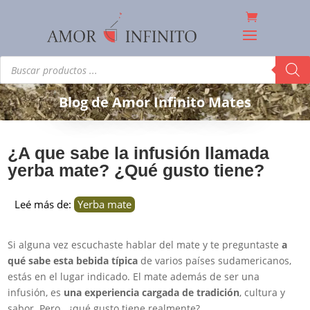
Búsqueda
de
productos
Blog de Amor Infinito Mates
¿A que sabe la infusión llamada
yerba mate? ¿Qué gusto tiene?
Leé más de:
Yerba mate
Si alguna vez escuchaste hablar del mate y te preguntaste
a
qué sabe esta bebida típica
de varios países sudamericanos,
estás en el lugar indicado. El mate además de ser una
infusión, es
una experiencia cargada de tradición
, cultura y
sabor. Pero.. ¿qué gusto tiene realmente?