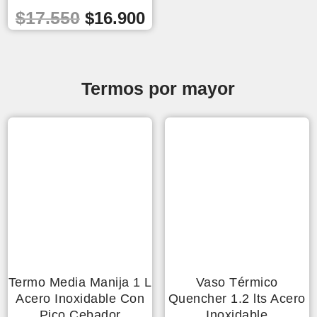
El
El
$
17.550
$
16.900
precio
precio
original
actual
era:
es:
Termos por mayor
$17.550.
$16.900.
Termo Media Manija 1 L
Vaso Térmico
Acero Inoxidable Con
Quencher 1.2 lts Acero
Pico Cebador
Inoxidable