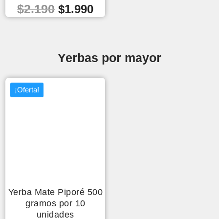
El
El
$
2.190
$
1.990
precio
precio
original
actual
era:
es:
Yerbas por mayor
$2.190.
$1.990.
¡Oferta!
Yerba Mate Piporé 500
gramos por 10
unidades