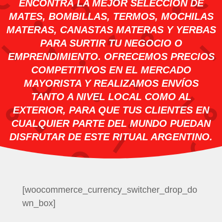
ENCONTRÁ LA MEJOR SELECCIÓN DE
MATES, BOMBILLAS, TERMOS, MOCHILAS
MATERAS, CANASTAS MATERAS Y YERBAS
PARA SURTIR TU NEGOCIO O
EMPRENDIMIENTO. OFRECEMOS PRECIOS
COMPETITIVOS EN EL MERCADO
MAYORISTA Y REALIZAMOS ENVÍOS
TANTO A NIVEL LOCAL COMO AL
EXTERIOR, PARA QUE TUS CLIENTES EN
CUALQUIER PARTE DEL MUNDO PUEDAN
DISFRUTAR DE ESTE RITUAL ARGENTINO.
[woocommerce_currency_switcher_drop_do
wn_box]