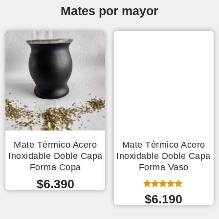
Mates por mayor
Mate Térmico Acero
Mate Térmico Acero
Inoxidable Doble Capa
Inoxidable Doble Capa
Forma Copa
Forma Vaso
$
6.390
Valorado
$
6.190
con
5.00
de 5