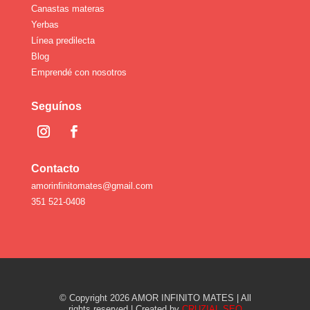
Canastas materas
Yerbas
Línea predilecta
Blog
Emprendé con nosotros
Seguínos
Contacto
amorinfinitomates@gmail.com
351 521-0408
© Copyright 2026 AMOR INFINITO MATES | All
rights reserved | Created by
CRUZIAL SEO