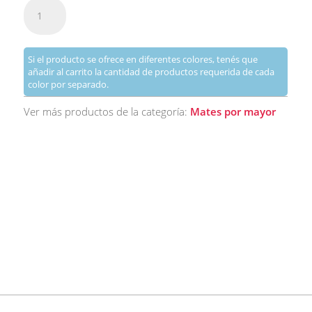
Mate
Añadir al carrito
Perita
o
Vaso
Si el producto se ofrece en diferentes colores, tenés que
Madera
añadir al carrito la cantidad de productos requerida de cada
Caldén
color por separado.
o
Ver más productos de la categoría:
Mates por mayor
Algarrobo
sin
Pintar
cantidad