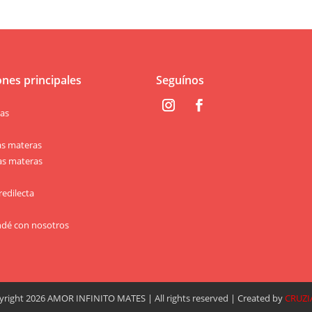
ones principales
Seguínos
las
s
as materas
as materas
redilecta
dé con nosotros
right 2026 AMOR INFINITO MATES | All rights reserved | Created by
CRUZI