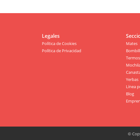
Legales
Secci
Política de Cookies
Mates
Política de Privacidad
Bombil
Termo
Mochil
Canast
Yerbas
Línea p
Blog
Empren
© Copy