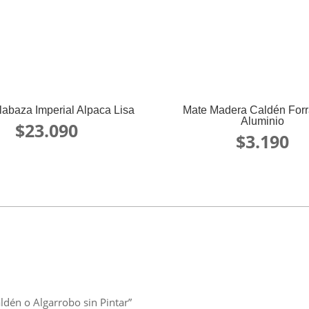
abaza Imperial Alpaca Lisa
Mate Madera Caldén For
Aluminio
$
23.090
$
3.190
ldén o Algarrobo sin Pintar”