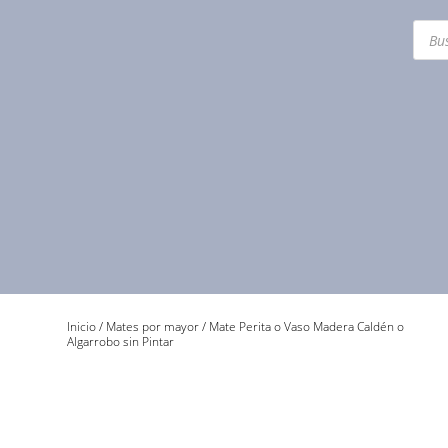
Búsq
de
prod
Inicio
/
Mates por mayor
/ Mate Perita o Vaso Madera Caldén o
Algarrobo sin Pintar