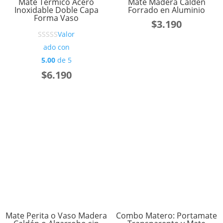
Mate Térmico Acero
Mate Madera Caldén
Inoxidable Doble Capa
Forrado en Aluminio
Forma Vaso
$
3.190
Valor
ado con
5.00
de 5
$
6.190
Mate Perita o Vaso Madera
Combo Matero: Portamate