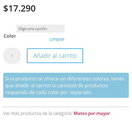
$
17.290
Color
Limpiar
Mate
Añadir al carrito
Camionero
Virola
Acero
Inoxidable
Si el producto se ofrece en diferentes colores, tenés
lisa
que añadir al carrito la cantidad de productos
Calidad
requerida de cada color por separado.
Premium
cantidad
Ver más productos de la categoría:
Mates por mayor